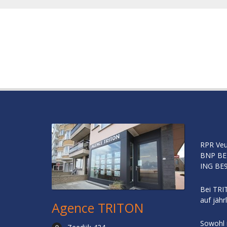
RPR Veu
BNP
BE
ING
BE9
Bei TRIT
auf jähr
Agence TRITON
Sowohl 