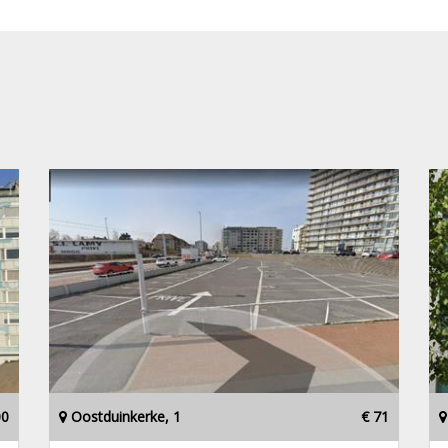
00
Oostduinkerke, 1
€ 71