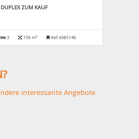
DUPLEX ZUM KAUF
3
156 m²
Ref.4385146
N?
 andere interessante Angebote