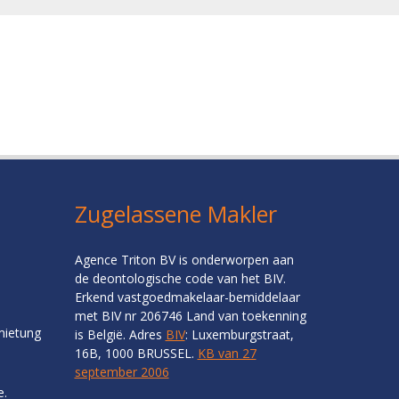
Zugelassene Makler
Agence Triton BV is onderworpen aan
de deontologische code van het BIV.
Erkend vastgoedmakelaar-bemiddelaar
met BIV nr 206746 Land van toekenning
mietung
is België. Adres
BIV
: Luxemburgstraat,
16B, 1000 BRUSSEL.
KB van 27
september 2006
e.