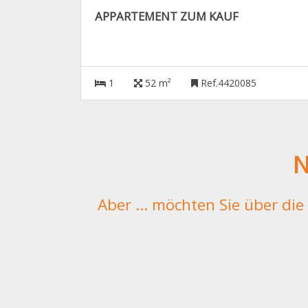
APPARTEMENT ZUM KAUF
1
52 m²
Ref.4420085
N
Aber ... möchten Sie über di