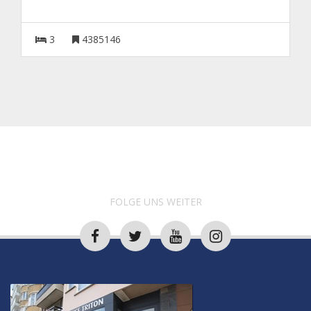
3
4385146
FOLGE UNS WEITER