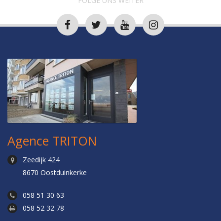
FOLGE UNS WEITER
Agence TRITON
Zeedijk 424
8670 Oostduinkerke
058 51 30 63
058 52 32 78