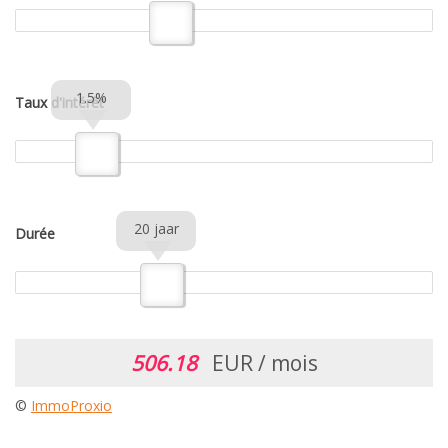
1.5%
Taux d'intérêt
20 jaar
Durée
506.18
EUR / mois
©
ImmoProxio