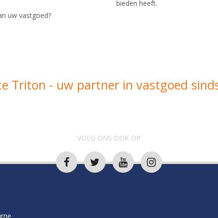
bieden heeft.
van uw vastgoed?
e Triton - uw partner in vastgoed sind
VOLG ONS OOK OP
rne