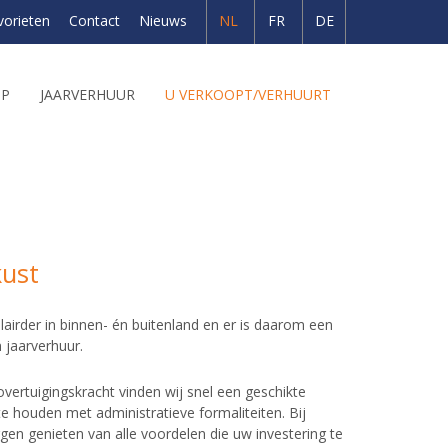
vorieten
Contact
Nieuws
NL
FR
DE
OP
JAARVERHUUR
U VERKOOPT/VERHUURT
kust
airder in binnen- én buitenland en er is daarom een
 jaarverhuur.
vertuigingskracht vinden wij snel een geschikte
 te houden met administratieve formaliteiten. Bij
gen genieten van alle voordelen die uw investering te