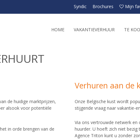
Syndic
Brochures
Mijn fa
HOME
VAKANTIEVERHUUR
TE KO
ERHUURT
Verhuren aan de 
van de huidige marktprijzen,
Onze Belgische kust wordt popul
per alsook voor potentiële
stijgende vraag naar vakantie-en
Via ons vertrouwde netwerk en o
n het in orde brengen van de
huurder. U hoeft zich niet bezig
Agence Triton kunt u zonder zor