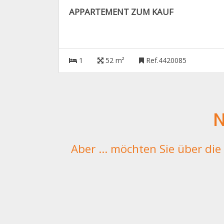
APPARTEMENT ZUM KAUF
1
52 m²
Ref.4420085
N
Aber ... möchten Sie über di