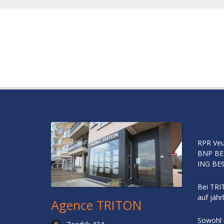
RPR Veu
BNP
BE
ING
BE9
Bei TRIT
auf jähr
Agence TRITON
Sowohl 