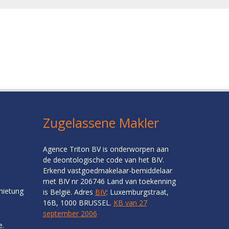
Zugelassene Makler
Agence Triton BV is onderworpen aan
de deontologische code van het BIV.
Erkend vastgoedmakelaar-bemiddelaar
met BIV nr 206746 Land van toekenning
mietung
is België. Adres
BIV
: Luxemburgstraat,
16B, 1000 BRUSSEL.
KB van 27
september 2006
e.